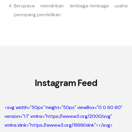
Berupaya mendirikan lembaga-lembaga usaha
penopang pendidikan.
Instagram Feed
<svg width="50px" height="50px" viewBox="0 0 60 60"
version="1.1" xmlns="https://www.w3.org/2000/svg"
xmlns:xlink="https://www.w3.org/1999/xlink">
</svg>