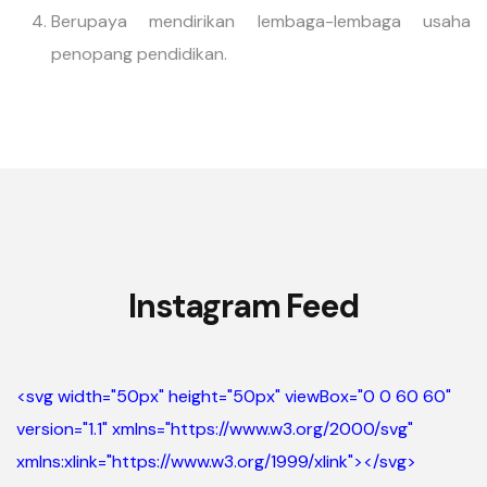
Berupaya mendirikan lembaga-lembaga usaha
penopang pendidikan.
Instagram Feed
<svg width="50px" height="50px" viewBox="0 0 60 60"
version="1.1" xmlns="https://www.w3.org/2000/svg"
xmlns:xlink="https://www.w3.org/1999/xlink">
</svg>